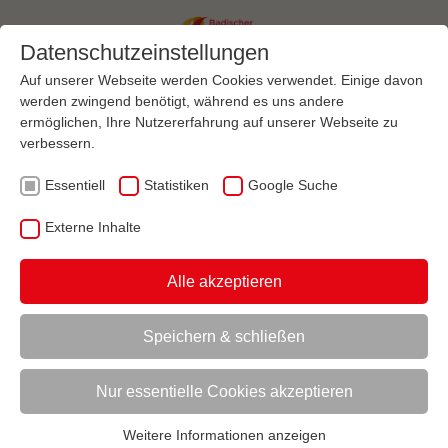
Datenschutzeinstellungen
Auf unserer Webseite werden Cookies verwendet. Einige davon
werden zwingend benötigt, während es uns andere
ermöglichen, Ihre Nutzererfahrung auf unserer Webseite zu
Menü
verbessern.
Essentiell
Statistiken
Google Suche
AKTUELL:
VEREINSMANAGEMENT
MARKETING
Externe Inhalte
UNTERMENÜ
Alle akzeptieren
Speichern & schließen
Vorlesen
Informationen zum Readspeaker öffnen
Nur essentielle Cookies akzeptieren
Weitere Informationen anzeigen
Essentiell