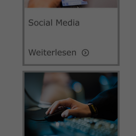
darüber, wie es der Website geht. Die
erhobenen Daten umfassen die Anzahl
der Besucher, die Quelle, aus der sie
stammen, und die Seiten in
anonymisierter Form.
_gat_UA-32970526-1, _gat_UA-
Name
32970526-4
Anbieter
Google LLC
Laufzeit
1 Minute
Dies ist ein von Google Analytics gesetztes
Cookie vom Mustertyp, bei dem das
Musterelement auf dem Namen die
eindeutige Identitätsnummer des Kontos
oder der Website enthält, auf das es sich
Zweck
bezieht. Es scheint eine Variation des
_gat-Cookies zu sein, das verwendet wird,