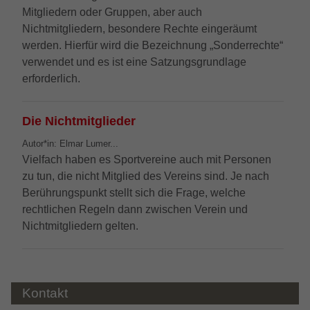
darüber, wie es der Website geht. Die
Mitgliedern oder Gruppen, aber auch
erhobenen Daten umfassen die Anzahl
Nichtmitgliedern, besondere Rechte eingeräumt
der Besucher, die Quelle, aus der sie
werden. Hierfür wird die Bezeichnung „Sonderrechte“
stammen, und die Seiten in
verwendet und es ist eine Satzungsgrundlage
anonymisierter Form.
erforderlich.
_gat_UA-32970526-1, _gat_UA-
Name
Die Nichtmitglieder
32970526-4
Autor*in: Elmar Lumer...
Anbieter
Google LLC
Vielfach haben es Sportvereine auch mit Personen
zu tun, die nicht Mitglied des Vereins sind. Je nach
Laufzeit
1 Minute
Berührungspunkt stellt sich die Frage, welche
rechtlichen Regeln dann zwischen Verein und
Dies ist ein von Google Analytics gesetztes
Nichtmitgliedern gelten.
Cookie vom Mustertyp, bei dem das
Musterelement auf dem Namen die
eindeutige Identitätsnummer des Kontos
oder der Website enthält, auf das es sich
Zweck
bezieht. Es scheint eine Variation des
Kontakt
_gat-Cookies zu sein, das verwendet wird,