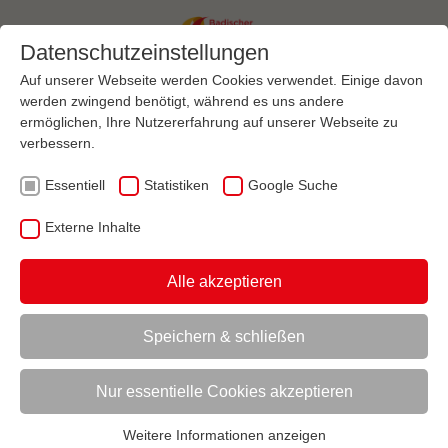
Datenschutzeinstellungen
Auf unserer Webseite werden Cookies verwendet. Einige davon
werden zwingend benötigt, während es uns andere
ermöglichen, Ihre Nutzererfahrung auf unserer Webseite zu
Menü
verbessern.
Essentiell
Statistiken
Google Suche
VEREINSMANAGEMENT
RECHT
VEREINSRECHT
AKTUELL:
DIE MITGLIEDER DES VEREINS
Externe Inhalte
Alle akzeptieren
UNTERMENÜ
Speichern & schließen
Vorlesen
Informationen zum Readspeaker öffnen
Nur essentielle Cookies akzeptieren
Die Mitglieder des Vereins
Weitere Informationen anzeigen
Autor*in: Elmar Lumer...
Essentiell