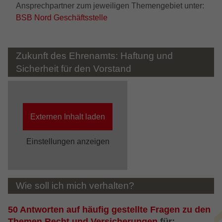
Ansprechpartner zum jeweiligen Themengebiet unter:
um die von Google auf Websites mit
BSB Nord Geschäftsstelle
hohem Traffic-Aufkommen aufgezeichnete
Datenmenge zu begrenzen.
Zukunft des Ehrenamts: Haftung und
Sicherheit für den Vorstand
Externen Inhalt laden
Einstellungen anzeigen
Wie soll ich mich verhalten?
50 Antworten auf häufig gestellte Fragen zu den
Themen Recht und Versicherungen
für: