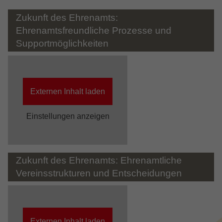
um die von Google auf Websites mit
Zukunft des Ehrenamts:
hohem Traffic-Aufkommen aufgezeichnete
Datenmenge zu begrenzen.
Ehrenamtsfreundliche Prozesse und
Supportmöglichkeiten
Externen Inhalt laden
Einstellungen anzeigen
Zukunft des Ehrenamts: Ehrenamtliche
Vereinsstrukturen und Entscheidungen
Externen Inhalt laden