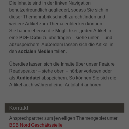
darüber, wie es der Website geht. Die
Die Inhalte sind in der linken Navigation
erhobenen Daten umfassen die Anzahl
benutzerfreundlich gegliedert, sodass Sie sich in
der Besucher, die Quelle, aus der sie
dieser Themenrubrik schnell zurechtfinden und
stammen, und die Seiten in
weitere Artikel zum Thema entdecken können.
anonymisierter Form.
Sie haben ebenso die Möglichkeit, jeden Artikel in
eine
PDF-Datei
zu übertragen – siehe unten – und
abzuspeichern. Außerdem lassen sich die Artikel in
_gat_UA-32970526-1, _gat_UA-
Name
den
sozialen Medien
teilen.
32970526-4
Anbieter
Google LLC
Überdies lassen sich die Inhalte über unser Feature
Readspeaker – siehe oben – hörbar vorlesen oder
Laufzeit
1 Minute
als
Audiodatei
abspeichern. So können Sie sich die
Artikel auch während einer Autofahrt anhören.
Dies ist ein von Google Analytics gesetztes
Cookie vom Mustertyp, bei dem das
Musterelement auf dem Namen die
Kontakt
eindeutige Identitätsnummer des Kontos
oder der Website enthält, auf das es sich
Zweck
Ansprechpartner zum jeweiligen Themengebiet unter:
bezieht. Es scheint eine Variation des
BSB Nord Geschäftsstelle
_gat-Cookies zu sein, das verwendet wird,