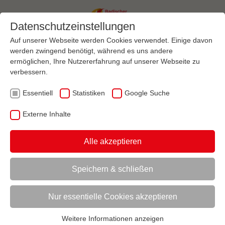
Datenschutzeinstellungen
Auf unserer Webseite werden Cookies verwendet. Einige davon
werden zwingend benötigt, während es uns andere
ermöglichen, Ihre Nutzererfahrung auf unserer Webseite zu
Menü
verbessern.
Essentiell
Statistiken
Google Suche
AKTUELL:
VEREINSMANAGEMENT
EHRENAMT & ENGAGEMENT
INTERESSE
Externe Inhalte
UNTERMENÜ
Alle akzeptieren
Speichern & schließen
Vorlesen
Informationen zum Readspeaker öffnen
Mitarbeiter*innenmarketing
Nur essentielle Cookies akzeptieren
Interesse am freiwilligen Engagement für
Weitere Informationen anzeigen
Essentiell