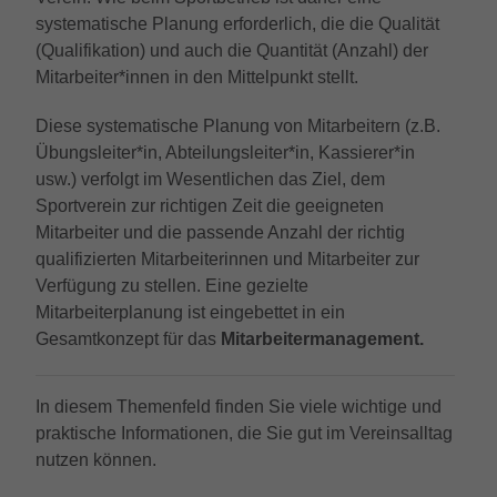
Anbieter
Google LLC
Externe Inhalte
Kampagnendaten zu berechnen und die
systematische Planung erforderlich, die die Qualität
Anbieter
TYPO3
Nutzung der Website für den
Wir verwenden auf unserer Website externe Inhalte, um
(Qualifikation) und auch die Quantität (Anzahl) der
Zweck
Laufzeit
6 Monate
Analysebericht der Website zu verfolgen.
Ihnen zusätzliche Informationen anzubieten.
Mitarbeiter*innen in den Mittelpunkt stellt.
Laufzeit
1 Jahr
Die Cookies speichern Informationen
Das NID-Cookie enthält eine eindeutige
anonym und weisen eine randoly
Diese systematische Planung von Mitarbeitern (z.B.
Enthält die gewählten Tracking-Optin-
ID, über die Google Ihre bevorzugten
Zweck
generierte Nummer zu, um eindeutige
Einstellungen.
Übungsleiter*in, Abteilungsleiter*in, Kassierer*in
Einstellungen und andere Informationen
Besucher zu identifizieren.
speichert, insbesondere Ihre bevorzugte
usw.) verfolgt im Wesentlichen das Ziel, dem
Zweck
Sprache (z. B. Deutsch), wie viele
Sportverein zur richtigen Zeit die geeigneten
Suchergebnisse pro Seite angezeigt
Mitarbeiter und die passende Anzahl der richtig
Name
_gid
werden sollen (z. B. 10 oder 20) und ob
qualifizierten Mitarbeiterinnen und Mitarbeiter zur
der Google SafeSearch-Filter aktiviert sein
Anbieter
Google LLC
Verfügung zu stellen. Eine gezielte
soll.
Mitarbeiterplanung ist eingebettet in ein
Laufzeit
1 Tag
Gesamtkonzept für das
Mitarbeitermanagement.
Dieses Cookie wird von Google Analytics
installiert. Das Cookie wird verwendet, um
In diesem Themenfeld finden Sie viele wichtige und
Informationen darüber zu speichern, wie
praktische Informationen, die Sie gut im Vereinsalltag
Besucher eine Website nutzen, und hilft
nutzen können.
bei der Erstellung eines Analyseberichts
Zweck