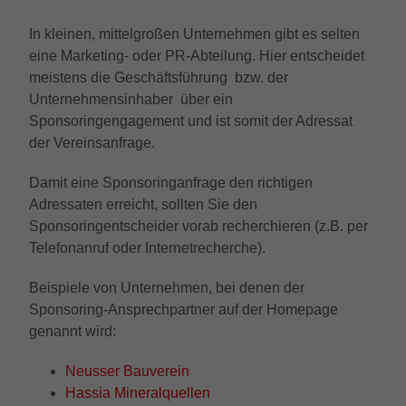
Anbieter
Google LLC
Externe Inhalte
Kampagnendaten zu berechnen und die
Anbieter
TYPO3
In kleinen, mittelgroßen Unternehmen gibt es selten
Nutzung der Website für den
Wir verwenden auf unserer Website externe Inhalte, um
Zweck
Laufzeit
6 Monate
eine Marketing- oder PR-Abteilung. Hier entscheidet
Analysebericht der Website zu verfolgen.
Ihnen zusätzliche Informationen anzubieten.
Laufzeit
1 Jahr
Die Cookies speichern Informationen
meistens die Geschäftsführung bzw. der
Das NID-Cookie enthält eine eindeutige
anonym und weisen eine randoly
Unternehmensinhaber über ein
Enthält die gewählten Tracking-Optin-
ID, über die Google Ihre bevorzugten
Zweck
generierte Nummer zu, um eindeutige
Sponsoringengagement und ist somit der Adressat
Einstellungen.
Einstellungen und andere Informationen
Besucher zu identifizieren.
der Vereinsanfrage.
speichert, insbesondere Ihre bevorzugte
Zweck
Sprache (z. B. Deutsch), wie viele
Damit eine Sponsoringanfrage den richtigen
Suchergebnisse pro Seite angezeigt
Name
_gid
Adressaten erreicht, sollten Sie den
werden sollen (z. B. 10 oder 20) und ob
der Google SafeSearch-Filter aktiviert sein
Sponsoringentscheider vorab recherchieren (z.B. per
Anbieter
Google LLC
soll.
Telefonanruf oder Internetrecherche).
Laufzeit
1 Tag
Beispiele von Unternehmen, bei denen der
Sponsoring-Ansprechpartner auf der Homepage
Dieses Cookie wird von Google Analytics
installiert. Das Cookie wird verwendet, um
genannt wird:
Informationen darüber zu speichern, wie
Besucher eine Website nutzen, und hilft
Neusser Bauverein
bei der Erstellung eines Analyseberichts
Hassia Mineralquellen
Zweck