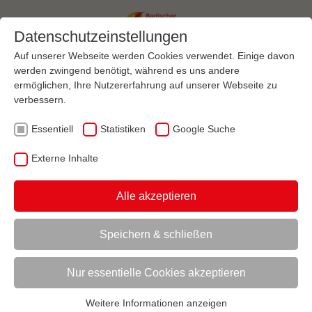
Datenschutzeinstellungen
Auf unserer Webseite werden Cookies verwendet. Einige davon
werden zwingend benötigt, während es uns andere
ermöglichen, Ihre Nutzererfahrung auf unserer Webseite zu
Menü
verbessern.
Essentiell
Statistiken
Google Suche
VEREINSMANAGEMENT
MARKETING
SPONSORING
AKQUISITION VON SPONSOREN
Externe Inhalte
AKTUELL:
RECHERCHE DES RICHTIGEN ANSPRECHPARTNERS BEIM
POTENZIELLEN SPONSOR
Alle akzeptieren
UNTERMENÜ
Speichern & schließen
Nur essentielle Cookies akzeptieren
Vorlesen
Informationen zum Readspeaker öffnen
Weitere Informationen anzeigen
Akquisition von Sponsoren
Essentiell