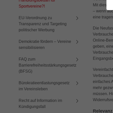
Handlungsbedarf für
Mit dieser
Sportvereine?!
– wenn auch
eine trage
EU-Verordnung zu
Transparenz und Targeting
Die Neufas
politischer Werbung
Verbraucher
Online-Ben
Demokratie fördern – Vereine
geben, ein
sensibilisieren
Verbrauche
Eingangsbe
FAQ zum
Barrierefreiheitsstärkungsgesetz
Vereinfach
(BFSG)
Verbrauche
einfaches A
Bürokratieentlastungsgesetz
mehr gezwu
im Vereinsleben
müssen. Hi
Widerrufsre
Recht auf Information im
Kündigungsfall
Relevanz