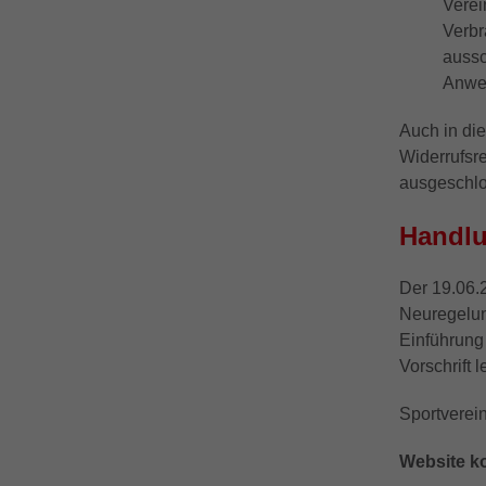
Verei
Verbr
aussc
Anwe
Auch in die
Widerrufsr
ausgeschlo
Handl
Der 19.06.2
Neuregelun
Einführung
Vorschrift 
Sportverein
Website ko