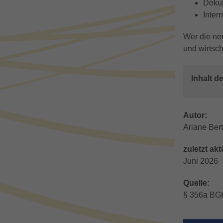
Doku
Inter
Wer die neu
und wirtsch
Inhalt d
Autor:
Ariane Ber
zuletzt akt
Juni 2026
Quelle:
§ 356a BG