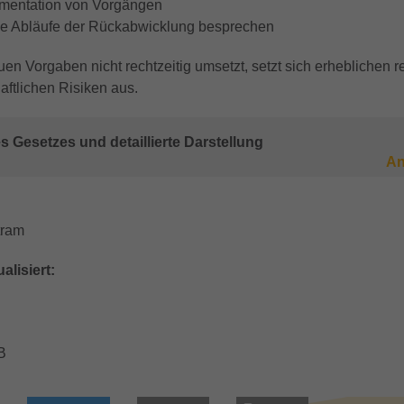
mentation von Vorgängen
ne Abläufe der Rückabwicklung besprechen
en Vorgaben nicht rechtzeitig umsetzt, setzt sich erheblichen r
aftlichen Risiken aus.
es Gesetzes und detaillierte Darstellung
An
tram
ualisiert:
B