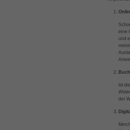
Onlin
Schon
eine 
und e
meist
Austa
Anwe
Buch
Ist d
Wider
der W
Digi
Merch