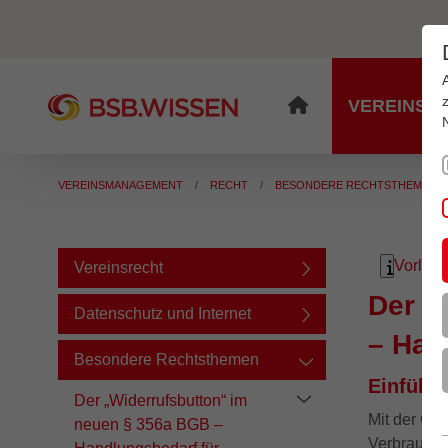
VEREINSM
VEREINSMANAGEMENT
RECHT
BESONDERE RECHTSTHEMEN
Vorles
Informat
Vereinsrecht
Der „
Datenschutz und Internet
– Han
Besondere Rechtsthemen
Einführ
Der „Widerrufsbutton“ im
Mit der Ges
neuen § 356a BGB –
Verbrauche