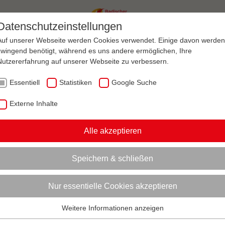
Datenschutzeinstellungen
Auf unserer Webseite werden Cookies verwendet. Einige davon werden
zwingend benötigt, während es uns andere ermöglichen, Ihre
ANAGEMENT
VEREINSENTWICKLUNG
Nutzererfahrung auf unserer Webseite zu verbessern.
Essentiell
Statistiken
Google Suche
AKTUELL:
DER „WIDERRUFSBUTTON“ IM NEUEN § 356A BGB – HANDLUNGSBEDARF FÜR S
Externe Inhalte
Alle akzeptieren
en
ionen zum Readspeaker öffnen
Widerrufsbutton“ im neuen § 356
Speichern & schließen
dlungsbedarf für Sportvereine?!
Nur essentielle Cookies akzeptieren
ung und Hintergrund
Weitere Informationen anzeigen
etzesänderung vom 19. Juni 2026 tritt die Reform des
Essentiell
rvertrags-, Versicherungsvertrags und Behandlungsvertragsrecht