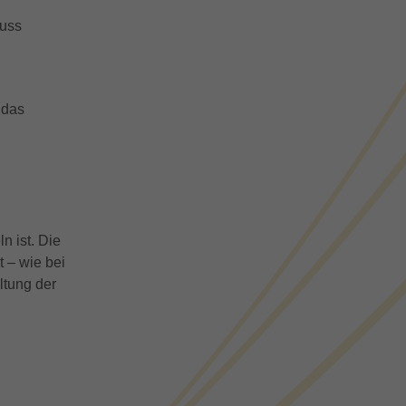
luss
 das
n ist. Die
 – wie bei
ltung der