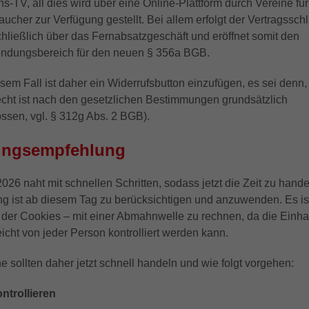
ns-TV, all dies wird über eine Online-Plattform durch Vereine für
aucher zur Verfügung gestellt. Bei allem erfolgt der Vertragssch
hließlich über das Fernabsatzgeschäft und eröffnet somit den
ndungsbereich für den neuen § 356a BGB.
sem Fall ist daher ein Widerrufsbutton einzufügen, es sei denn,
echt ist nach den gesetzlichen Bestimmungen grundsätzlich
ssen, vgl. § 312g Abs. 2 BGB).
ungsempfehlung
026 naht mit schnellen Schritten, sodass jetzt die Zeit zu handel
g ist ab diesem Tag zu berücksichtigen und anzuwenden. Es ist
 der Cookies – mit einer Abmahnwelle zu rechnen, da die Einha
leicht von jeder Person kontrolliert werden kann.
e sollten daher jetzt schnell handeln und wie folgt vorgehen:
ntrollieren