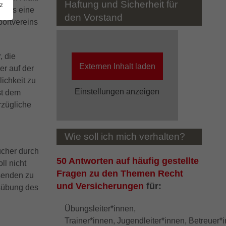
Haftung und Sicherheit für
z
ders eine
den Vorstand
portvereins
, die
Externen Inhalt laden
er auf der
ichkeit zu
Einstellungen anzeigen
st dem
rzügliche
Wie soll ich mich verhalten?
ucher durch
50 Antworten auf häufig gestellte
ll nicht
Fragen zu den Themen Recht
senden zu
und Versicherungen
für:
usübung des
Übungsleiter*innen,
Trainer*innen, Jugendleiter*innen, Betreuer*