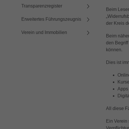
Transparenzregister
Beim Lesen
„Widerrufsb
Erweitertes Führungszeugnis
der Kreis de
Verein und Immobilien
Beim nähere
den Begriff
können.
Dies ist im
Onlin
Kurse
Apps 
Digit
All diese 
Ein Verein 
Verpflichtu