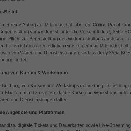
anonymisierter Form.
e-Beitritt
Name
_gat_UA-32970526-1, _gat_UA-32970526-4
 der reine Antrag auf Mitgliedschaft über ein Online-Portal kan
Gegenleistung vorhanden ist, unter die Vorschrift des § 356a BG
Anbieter
Google LLC
ine Pflicht zur Bereitstellung des Widerrufsbuttons auslösen. In
Laufzeit
1 Minute
en Fällen ist dies aber lediglich eine körperliche Mitgliedschaft
usch von Waren und Dienstleistungen, sodass der § 356a BGB
Dies ist ein von Google Analytics gesetztes
ndung findet.
Cookie vom Mustertyp, bei dem das
Musterelement auf dem Namen die eindeutige
ung von Kursen & Workshops
Identitätsnummer des Kontos oder der Website
Zweck
enthält, auf das es sich bezieht. Es scheint eine
ie Buchung von Kursen und Workshops online möglich, ist hinge
Variation des _gat-Cookies zu sein, das
rufsbutton bereit zu stellen, da die Kurse und Workshops unter 
verwendet wird, um die von Google auf
aren und Dienstleistungen fallen.
Websites mit hohem Traffic-Aufkommen
aufgezeichnete Datenmenge zu begrenzen.
tale Angebote und Plattformen
andise, digitale Tickets und Dauerkarten sowie Live-Streamin