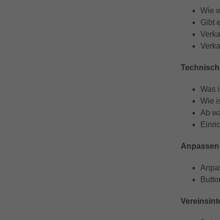
Wie w
Gibt 
Verka
Verka
Technisc
Was i
Wie i
Ab wa
Einri
Anpassen 
Anpas
Butto
Vereinsin