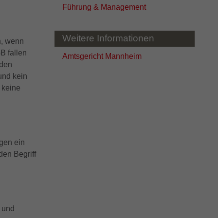
Führung & Management
Weitere Informationen
n, wenn
B fallen
Amtsgericht Mannheim
 den
 und kein
 keine
gen ein
den Begriff
g und