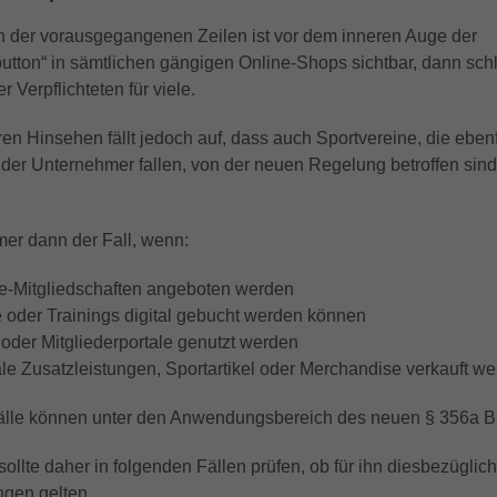
Zweck
Analysebericht der Website zu verfolgen. Die
Wir verwenden auf unserer Website externe Inhalte, um Ihnen
Laufzeit
1 Jahr
Laufzeit
6 Monate
 der vorausgegangenen Zeilen ist vor dem inneren Auge der
Cookies speichern Informationen anonym und
zusätzliche Informationen anzubieten.
utton“ in sämtlichen gängigen Online-Shops sichtbar, dann schl
weisen eine randoly generierte Nummer zu, um
Enthält die gewählten Tracking-Optin-
Das NID-Cookie enthält eine eindeutige ID, über
r Verpflichteten für viele.
Zweck
eindeutige Besucher zu identifizieren.
Einstellungen.
die Google Ihre bevorzugten Einstellungen und
andere Informationen speichert, insbesondere
n Hinsehen fällt jedoch auf, dass auch Sportvereine, die ebenf
Zweck
Ihre bevorzugte Sprache (z. B. Deutsch), wie
 der Unternehmer fallen, von der neuen Regelung betroffen sind
Name
_gid
viele Suchergebnisse pro Seite angezeigt
werden sollen (z. B. 10 oder 20) und ob der
Anbieter
Google LLC
Google SafeSearch-Filter aktiviert sein soll.
mer dann der Fall, wenn:
Laufzeit
1 Tag
e-Mitgliedschaften angeboten werden
Dieses Cookie wird von Google Analytics
 oder Trainings digital gebucht werden können
installiert. Das Cookie wird verwendet, um
oder Mitgliederportale genutzt werden
Informationen darüber zu speichern, wie
ale Zusatzleistungen, Sportartikel oder Merchandise verkauft w
Besucher eine Website nutzen, und hilft bei der
Zweck
Erstellung eines Analyseberichts darüber, wie es
Fälle können unter den Anwendungsbereich des neuen § 356a B
der Website geht. Die erhobenen Daten
umfassen die Anzahl der Besucher, die Quelle,
sollte daher in folgenden Fällen prüfen, ob für ihn diesbezüglich
aus der sie stammen, und die Seiten in
ngen gelten.