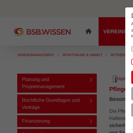
VEREINSM
VEREINSMANAGEMENT
SPORTRÄUME & UMWELT
BETRIEBSFÜ
Vorles
Informat
Planung und
Projektmanagement
Pflege d
Besonder
Rechtliche Grundlagen und
Verträge
Die Pflege
Hallenauss
Finanzierung
sicherhei
von Sport