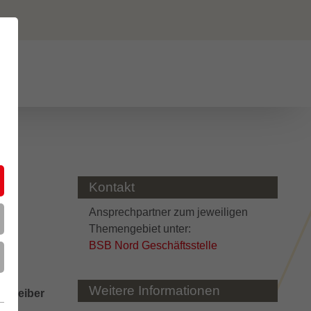
Kontakt
Ansprechpartner zum jeweiligen
Themengebiet unter:
BSB Nord Geschäftsstelle
nd
Weitere Informationen
etreiber