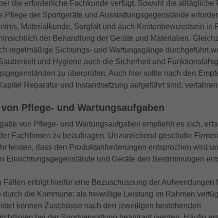
er die erforderliche Fachkunde verfügt. Sowohl die alltägliche
Zweck
Analysebericht der Website zu verfolgen. Die
Wir verwenden auf unserer Website externe Inhalte, um Ihnen
Laufzeit
1 Jahr
Laufzeit
6 Monate
ie Pflege der Sportgeräte und Ausstattungsgegenstände erforde
Cookies speichern Informationen anonym und
zusätzliche Informationen anzubieten.
ntnis, Materialkunde, Sorgfalt und auch Kostenbewusstsein in 
weisen eine randoly generierte Nummer zu, um
Enthält die gewählten Tracking-Optin-
Das NID-Cookie enthält eine eindeutige ID, über
hinsichtlich der Behandlung der Geräte und Materialien. Gleichz
Zweck
eindeutige Besucher zu identifizieren.
Einstellungen.
die Google Ihre bevorzugten Einstellungen und
h regelmäßige Sichtungs- und Wartungsgänge durchgeführt w
andere Informationen speichert, insbesondere
Sauberkeit und Hygiene auch die Sicherheit und Funktionsfähig
Zweck
Ihre bevorzugte Sprache (z. B. Deutsch), wie
Name
_gid
gsgegenständen zu überprüfen. Auch hier sollte nach den Empf
viele Suchergebnisse pro Seite angezeigt
Kapitel Reparatur und Instandsetzung aufgeführt sind, verfahre
werden sollen (z. B. 10 oder 20) und ob der
Anbieter
Google LLC
Google SafeSearch-Filter aktiviert sein soll.
 von Pflege- und Wartungsaufgaben
Laufzeit
1 Tag
rgabe von Pflege- und Wartungsaufgaben empfiehlt es sich, erf
Dieses Cookie wird von Google Analytics
der Fachfirmen zu beauftragen. Unzureichend geschulte Firme
installiert. Das Cookie wird verwendet, um
hr leisten, dass den Produktanforderungen entsprochen wird un
Informationen darüber zu speichern, wie
n Einrichtungsgegenstände und Geräte den Bestimmungen ent
Besucher eine Website nutzen, und hilft bei der
Zweck
Erstellung eines Analyseberichts darüber, wie es
 Fällen erfolgt hierfür eine Bezuschussung der Aufwendungen 
der Website geht. Die erhobenen Daten
n durch die Kommune: als freiwillige Leistung im Rahmen verfü
umfassen die Anzahl der Besucher, die Quelle,
ittel können Zuschüsse nach den jeweiligen bestehenden
aus der sie stammen, und die Seiten in
richtlinien bei der Sportverwaltung beantragt werden. Häufig en