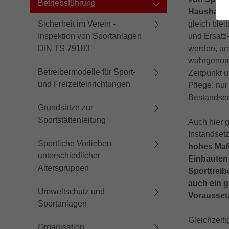
Betriebsführung
Haushaltss
Sicherheit im Verein -
gleich blei
Inspektion von Sportanlagen
und Ersatz
DIN TS 79183
werden, um
wahrgenomm
Betreibermodelle für Sport-
Zeitpunkt u
und Freizeiteinrichtungen
Pflege: nur
Bestandser
Grundsätze zur
Sportstättenleitung
Auch hier 
Instandset
Sportliche Vorlieben
hohes Maß 
unterschiedlicher
Einbauten 
Altersgruppen
Sporttrei
auch ein g
Umweltschutz und
Voraussetz
Sportanlagen
Gleichzeiti
Organisation