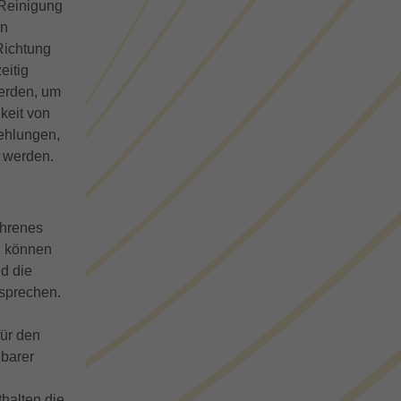
 Reinigung
rn
Richtung
eitig
erden, um
keit von
ehlungen,
n werden.
ahrenes
n können
d die
sprechen.
für den
gbarer
thalten die