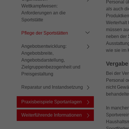
Personal üb
Wettkampfwesen:
als auch d
Anforderungen an die
Produktken
Sportstätte
Werterhalt 
müssen auc
Pflege der Sportstätten
neben der 
Ausstattun
Angebotsentwicklung:
wie sie im 
Angebotsbreite,
Angebotsdarstellung,
Vergabe
Zielgruppenbezogenheit und
Bei der Ve
Preisgestaltung
Personal o
Reparatur und Instandsetzung
nicht Gewä
behandelte
Praxisbeispiele Sportanlagen
In manchen
Sportverei
Weiterführende Informationen
Haushaltsm
Sportförder