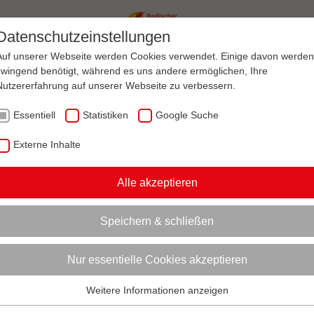
Datenschutzeinstellungen
Auf unserer Webseite werden Cookies verwendet. Einige davon werden
zwingend benötigt, während es uns andere ermöglichen, Ihre
ANAGEMENT
VEREINSENTWICKLUNG
Nutzererfahrung auf unserer Webseite zu verbessern.
Essentiell
Statistiken
Google Suche
AKTUELL:
HRUNG
PFLEGE DER SPORTSTÄTTEN
Externe Inhalte
Alle akzeptieren
en
ionen zum Readspeaker öffnen
er Sportstätten
Speichern & schließen
e Aufmerksamkeit der Betreiber gefragt
Nur essentielle Cookies akzeptieren
 von Sportgeräten sowie die Unterhaltung und Wartung von
tattungen und Außenanlagen erfordert aus
sportfachlichen u
Weitere Informationen anzeigen
tstechnischen Gründen die besondere Aufmerksamkeit der B
Essentiell
anlagen
. Diese Aufgabe muss auch in Zeiten
schwieriger