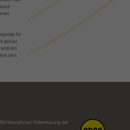
 auch
deren
geräte für
ck genau
 wird ein
ert sein.
Mit freundlicher Unterstüzung der