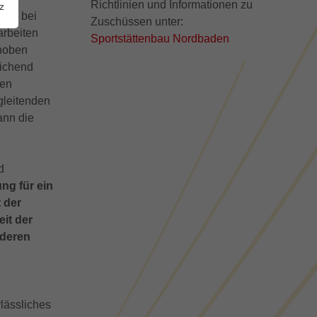
Richtlinien und Informationen zu
z
och bei
Zuschüssen unter:
arbeiten
Sportstättenbau Nordbaden
choben
eichend
ren
gleitenden
ann die
d
ng für ein
 der
eit der
nderen
rlässliches