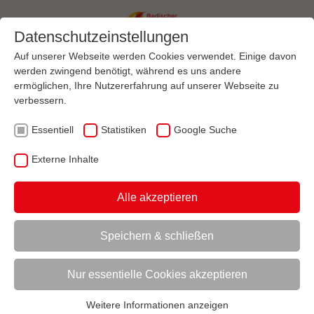
Datenschutzeinstellungen
Auf unserer Webseite werden Cookies verwendet. Einige davon
werden zwingend benötigt, während es uns andere
ermöglichen, Ihre Nutzererfahrung auf unserer Webseite zu
Menü
verbessern.
Essentiell
Statistiken
Google Suche
VEREINSMANAGEMENT
SPORTRÄUME & UMWELT
BETRIEBSFÜHRUNG
Externe Inhalte
AKTUELL:
SICHERHEIT IM VEREIN - INSPEKTION VON SPORTANLAGEN DIN TS
79183
Alle akzeptieren
UNTERMENÜ
Speichern & schließen
Nur essentielle Cookies akzeptieren
Vorlesen
Informationen zum Readspeaker öffnen
Weitere Informationen anzeigen
DIN TS 79183: Neue Orientierung für
Essentiell