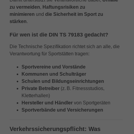
darüber, wie es der Website geht. Die
zu vermeiden
,
Haftungsrisiken zu
erhobenen Daten umfassen die Anzahl
minimieren
und
die Sicherheit im Sport zu
der Besucher, die Quelle, aus der sie
stammen, und die Seiten in
stärken
.
anonymisierter Form.
Für wen ist die DIN TS 79183 gedacht?
Die Technische Spezifikation richtet sich an alle, die
_gat_UA-32970526-1, _gat_UA-
Name
32970526-4
Verantwortung für Sportstätten tragen:
Anbieter
Google LLC
Sportvereine und Vorstände
Kommunen und Schulträger
Laufzeit
1 Minute
Schulen und Bildungseinrichtungen
Private Betreiber
(z. B. Fitnessstudios,
Dies ist ein von Google Analytics gesetztes
Kletterhallen)
Cookie vom Mustertyp, bei dem das
Hersteller und Händler
von Sportgeräten
Musterelement auf dem Namen die
Sportverbände und Versicherungen
eindeutige Identitätsnummer des Kontos
oder der Website enthält, auf das es sich
Zweck
bezieht. Es scheint eine Variation des
Verkehrssicherungspflicht: Was
_gat-Cookies zu sein, das verwendet wird,