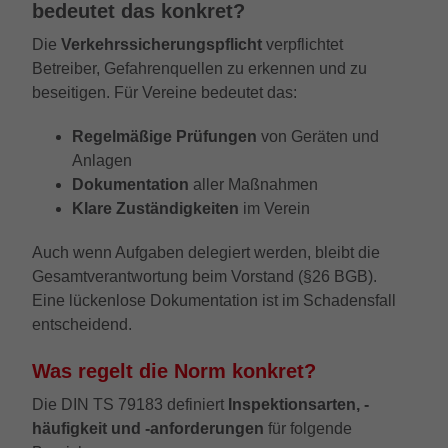
bedeutet das konkret?
um die von Google auf Websites mit
hohem Traffic-Aufkommen aufgezeichnete
Die
Verkehrssicherungspflicht
verpflichtet
Datenmenge zu begrenzen.
Betreiber, Gefahrenquellen zu erkennen und zu
beseitigen. Für Vereine bedeutet das:
Regelmäßige Prüfungen
von Geräten und
Anlagen
Dokumentation
aller Maßnahmen
Klare Zuständigkeiten
im Verein
Auch wenn Aufgaben delegiert werden, bleibt die
Gesamtverantwortung beim Vorstand (§26 BGB).
Eine lückenlose Dokumentation ist im Schadensfall
entscheidend.
Was regelt die Norm konkret?
Die DIN TS 79183 definiert
Inspektionsarten, -
häufigkeit und -anforderungen
für folgende