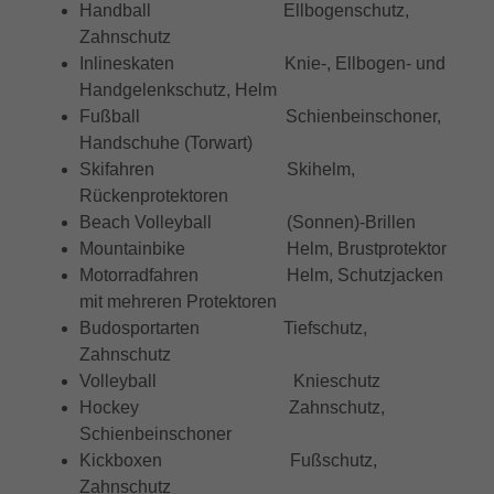
darüber, wie es der Website geht. Die
Handball Ellbogenschutz,
erhobenen Daten umfassen die Anzahl
Zahnschutz
der Besucher, die Quelle, aus der sie
Inlineskaten Knie-, Ellbogen- und
stammen, und die Seiten in
Handgelenkschutz, Helm
anonymisierter Form.
Fußball Schienbeinschoner,
Handschuhe (Torwart)
Skifahren Skihelm,
_gat_UA-32970526-1, _gat_UA-
Name
Rückenprotektoren
32970526-4
Beach Volleyball (Sonnen)-Brillen
Anbieter
Google LLC
Mountainbike Helm, Brustprotektor
Motorradfahren Helm, Schutzjacken
Laufzeit
1 Minute
mit mehreren Protektoren
Budosportarten Tiefschutz,
Dies ist ein von Google Analytics gesetztes
Zahnschutz
Cookie vom Mustertyp, bei dem das
Volleyball Knieschutz
Musterelement auf dem Namen die
Hockey Zahnschutz,
eindeutige Identitätsnummer des Kontos
Schienbeinschoner
oder der Website enthält, auf das es sich
Zweck
Kickboxen Fußschutz,
bezieht. Es scheint eine Variation des
_gat-Cookies zu sein, das verwendet wird,
Zahnschutz