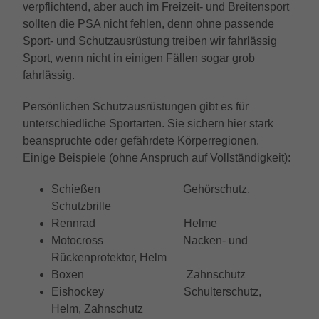
Anbieter
Google LLC
verpflichtend, aber auch im Freizeit- und Breitensport
Externe Inhalte
Kampagnendaten zu berechnen und die
Anbieter
TYPO3
sollten die PSA nicht fehlen, denn ohne passende
Nutzung der Website für den
Wir verwenden auf unserer Website externe Inhalte, um
Zweck
Laufzeit
6 Monate
Sport- und Schutzausrüstung treiben wir fahrlässig
Analysebericht der Website zu verfolgen.
Ihnen zusätzliche Informationen anzubieten.
Laufzeit
1 Jahr
Sport, wenn nicht in einigen Fällen sogar grob
Die Cookies speichern Informationen
Das NID-Cookie enthält eine eindeutige
fahrlässig.
anonym und weisen eine randoly
Enthält die gewählten Tracking-Optin-
ID, über die Google Ihre bevorzugten
Zweck
generierte Nummer zu, um eindeutige
Einstellungen.
Einstellungen und andere Informationen
Persönlichen Schutzausrüstungen gibt es für
Besucher zu identifizieren.
speichert, insbesondere Ihre bevorzugte
unterschiedliche Sportarten. Sie sichern hier stark
Zweck
Sprache (z. B. Deutsch), wie viele
beanspruchte oder gefährdete Körperregionen.
Suchergebnisse pro Seite angezeigt
Name
_gid
Einige Beispiele (ohne Anspruch auf Vollständigkeit):
werden sollen (z. B. 10 oder 20) und ob
der Google SafeSearch-Filter aktiviert sein
Anbieter
Google LLC
Schießen Gehörschutz,
soll.
Schutzbrille
Laufzeit
1 Tag
Rennrad Helme
Motocross Nacken- und
Dieses Cookie wird von Google Analytics
Rückenprotektor, Helm
installiert. Das Cookie wird verwendet, um
Boxen Zahnschutz
Informationen darüber zu speichern, wie
Besucher eine Website nutzen, und hilft
Eishockey Schulterschutz,
bei der Erstellung eines Analyseberichts
Helm, Zahnschutz
Zweck