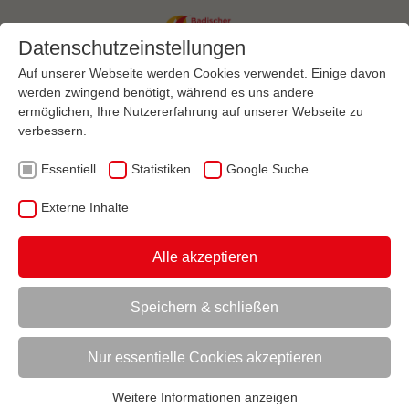
Datenschutzeinstellungen
Auf unserer Webseite werden Cookies verwendet. Einige davon
werden zwingend benötigt, während es uns andere
ermöglichen, Ihre Nutzererfahrung auf unserer Webseite zu
Menü
verbessern.
Essentiell
Statistiken
Google Suche
VEREINSMANAGEMENT
VEREINSFÜHRUNG UND VERWALTUNG
AKTUELL:
SICHERHEIT IM SPORT
PERSÖNLICHE SCHUTZAUSRÜSTUNG
Externe Inhalte
Alle akzeptieren
UNTERMENÜ
Speichern & schließen
Vorlesen
Informationen zum Readspeaker öffnen
Nur essentielle Cookies akzeptieren
Persönliche Schutzausrüstung
Weitere Informationen anzeigen
Im Wettkampf (oft) verpflichtend, aber auch
Essentiell