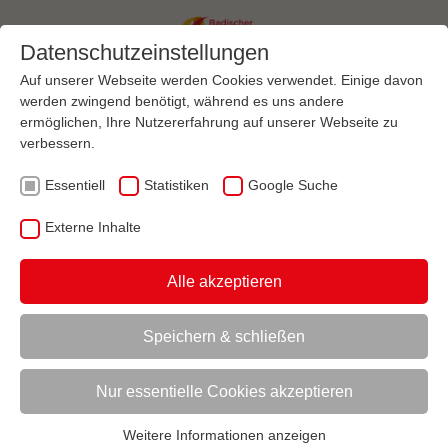
Datenschutzeinstellungen
Auf unserer Webseite werden Cookies verwendet. Einige davon
werden zwingend benötigt, während es uns andere
ermöglichen, Ihre Nutzererfahrung auf unserer Webseite zu
Menü
verbessern.
Essentiell
Statistiken
Google Suche
VEREINSMANAGEMENT
VEREINSFÜHRUNG UND VERWALTUNG
VERWALTUNG, ORGANISATION UND PLANUNG
VERWALTUNG
Externe Inhalte
AKTUELL:
VERWALTUNG IM VEREIN
Alle akzeptieren
UNTERMENÜ
Speichern & schließen
Vorlesen
Informationen zum Readspeaker öffnen
Nur essentielle Cookies akzeptieren
Verwaltung im Verein
Weitere Informationen anzeigen
Essentiell