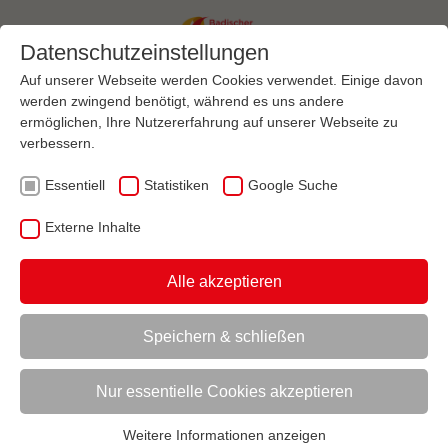
Datenschutzeinstellungen
Auf unserer Webseite werden Cookies verwendet. Einige davon
werden zwingend benötigt, während es uns andere
ermöglichen, Ihre Nutzererfahrung auf unserer Webseite zu
Menü
verbessern.
Essentiell
Statistiken
Google Suche
VEREINSMANAGEMENT
MARKETING
SPONSORING
AKTUELL:
SPONSORINGARTEN
VEREINSSPONSORING
Externe Inhalte
Alle akzeptieren
UNTERMENÜ
Speichern & schließen
Vorlesen
Informationen zum Readspeaker öffnen
Nur essentielle Cookies akzeptieren
Sponsoringarten
Weitere Informationen anzeigen
Vereinssponsoring: Der Sportverein als
Essentiell