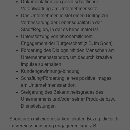
Dokumentation von gesellschaftlicher
Anbieter
Google LLC
Externe Inhalte
Kampagnendaten zu berechnen und die
Anbieter
TYPO3
Verantwortung am Unternehmenssitz
Nutzung der Website für den
Wir verwenden auf unserer Website externe Inhalte, um
Zweck
Laufzeit
6 Monate
Das Unternehmen leistet einen Beitrag zur
Analysebericht der Website zu verfolgen.
Ihnen zusätzliche Informationen anzubieten.
Laufzeit
1 Jahr
Verbesserung der Lebensqualität in der
Die Cookies speichern Informationen
Das NID-Cookie enthält eine eindeutige
Stadt/Region, in der es beheimatet ist
anonym und weisen eine randoly
Enthält die gewählten Tracking-Optin-
ID, über die Google Ihre bevorzugten
Zweck
Unterstützung von ehrenamtlichem
generierte Nummer zu, um eindeutige
Einstellungen.
Einstellungen und andere Informationen
Engagement der Bürgerschaft (z.B. im Sport)
Besucher zu identifizieren.
speichert, insbesondere Ihre bevorzugte
Förderung des Dialogs mit den Menschen am
Zweck
Sprache (z. B. Deutsch), wie viele
Unternehmensstandort, um dadurch kreative
Suchergebnisse pro Seite angezeigt
Name
_gid
Impulse zu erhalten
werden sollen (z. B. 10 oder 20) und ob
Kundengewinnung/-bindung
der Google SafeSearch-Filter aktiviert sein
Anbieter
Google LLC
Schaffung/Förderung eines positive Images
soll.
am Unternehmensstandort
Laufzeit
1 Tag
Steigerung des Bekanntheitsgrades des
Unternehmens und/oder seiner Produkte bzw.
Dieses Cookie wird von Google Analytics
installiert. Das Cookie wird verwendet, um
Dienstleistungen
Informationen darüber zu speichern, wie
Besucher eine Website nutzen, und hilft
Sponsoren mit einem starken lokalen Bezug, die sich
bei der Erstellung eines Analyseberichts
im Vereinssponsoring engagieren sind z.B.:
Zweck